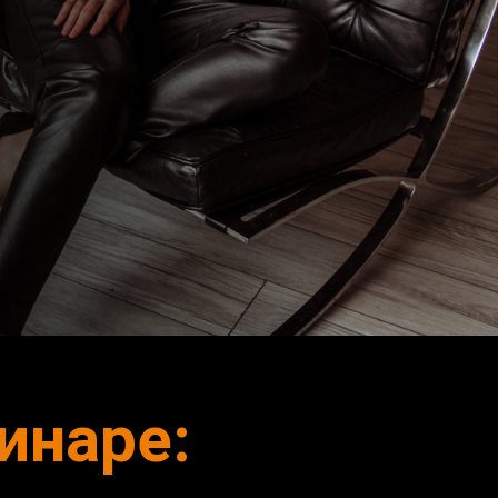
инаре: