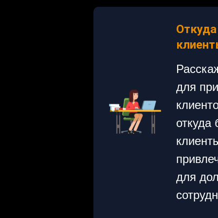
Откуда
клиент
Расска
для пр
клиенто
откуда 
клиенты
привле
для дол
сотрудн