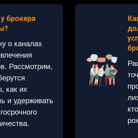
 у брокера
Ка
ы?
до
ус
жу о каналах
бр
ивлечения
Ра
в. Рассмотрим,
то
берутся
пр
, как их
ли
чь и удерживать
кт
госрочного
ро
ичества.