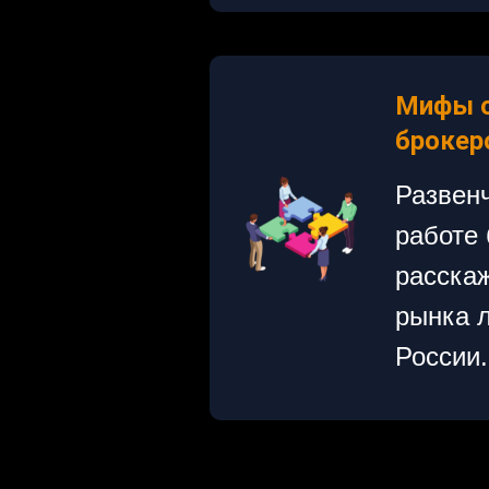
Мифы о
брокер
Развен
работе 
расскаж
рынка л
России.