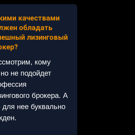
кими качествами
лжен обладать
пешный лизинговый
окер?
ссмотрим, кому
чно не подойдет
офессия
зингового брокера. А
о для нее буквально
жден.