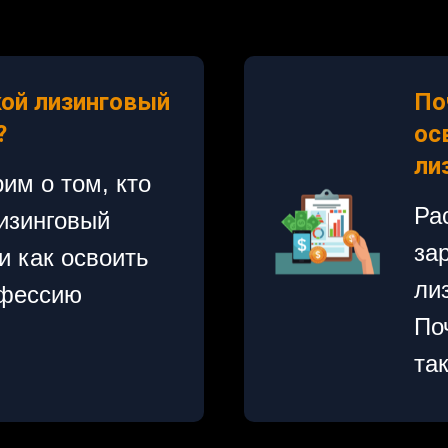
кой лизинговый
По
?
ос
ли
им о том, кто
Ра
изинговый
за
и как освоить
ли
офессию
По
та