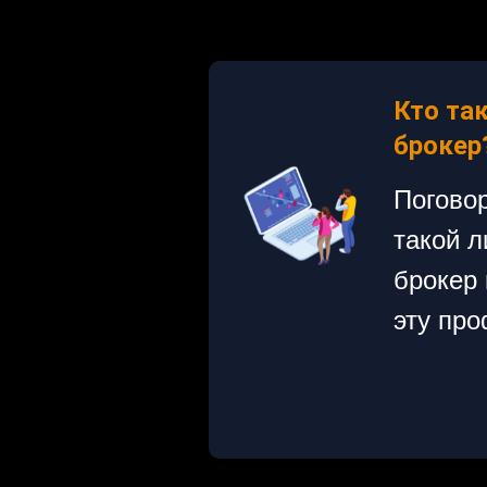
Кто та
брокер
Поговор
такой л
брокер 
эту пр