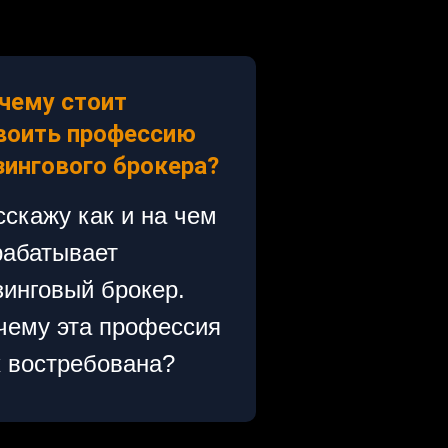
чему стоит
воить профессию
зингового брокера?
сскажу как и на чем
рабатывает
зинговый брокер.
чему эта профессия
к востребована?