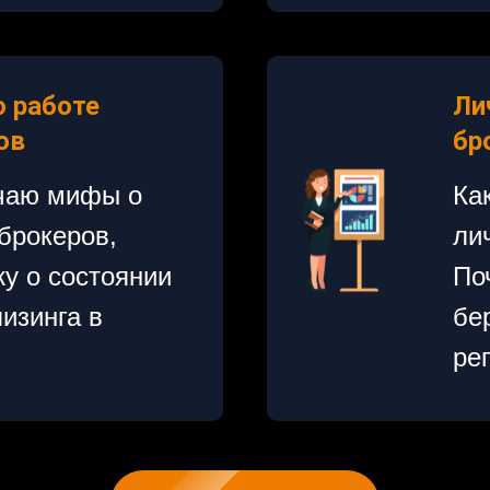
 работе
Ли
ов
бр
чаю мифы о
Ка
брокеров,
ли
у о состоянии
По
изинга в
бе
ре