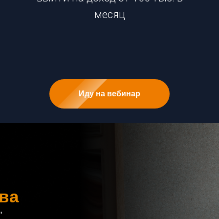
месяц
Иду на вебинар
ва
"