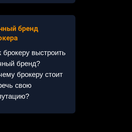
чный бренд
окера
к брокеру выстроить
чный бренд?
чему брокеру стоит
речь свою
путацию?